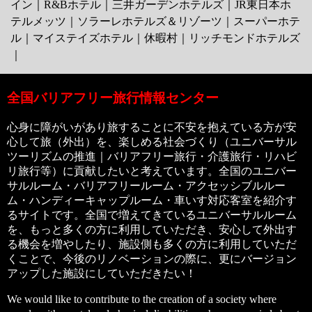
イン
｜
R&Bホテル
｜
三井ガーデンホテルズ
｜
JR東日本ホ
テルメッツ
｜
ソラーレホテルズ＆リゾーツ
｜
スーパーホテ
ル
｜
マイステイズホテル
｜
休暇村
｜
リッチモンドホテルズ
｜
全国バリアフリー旅行情報センター
心身に障がいがあり旅することに不安を抱えている方が安
心して旅（外出）を、楽しめる社会づくり（ユニバーサル
ツーリズムの推進｜バリアフリー旅行・介護旅行・リハビ
リ旅行等）に貢献したいと考えています。全国のユニバー
サルルーム・バリアフリールーム・アクセッシブルルー
ム・ハンディーキャップルーム・車いす対応客室を紹介す
るサイトです。全国で増えてきているユニバーサルルーム
を、もっと多くの方に利用していただき、安心して外出す
る機会を増やしたり、施設側も多くの方に利用していただ
くことで、今後のリノベーションの際に、更にバージョン
アップした施設にしていただきたい！
We would like to contribute to the creation of a society where