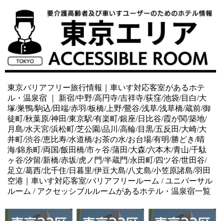
東京バリアフリー旅行情報｜車いす対応客室があるホテ
ル・温泉宿 ｜ 新宿/中野/高円寺/吉祥寺/荻窪/池袋/目白/大
塚/巣鴨/駒込/田端/赤羽/板橋/上野/鶯谷/浅草/浅草橋/蔵前/御
徒町/秋葉原/神田/東京駅/有楽町/銀座/日比谷/霞が関/築地/
月島/水天宮/浜松町/芝公園/品川/高輪/目黒/五反田/大崎/大
井町/渋谷/恵比寿/水道橋/お茶の水/お台場/有明/勝どき/晴
海/錦糸町/両国/飯田橋/市ヶ谷/蒲田/大森/六本木/青山/千駄
ヶ谷/汐留/新橋/赤坂/虎ノ門/半蔵門/永田町/四ツ谷/世田谷/
足立/葛西/北千住/日暮里/伊豆大島/八丈島/小笠原諸島/羽田
空港｜車いす対応客室/バリアフリールーム / ユニバーサル
ルーム / アクセッシブルルームがあるホテル・温泉宿一覧