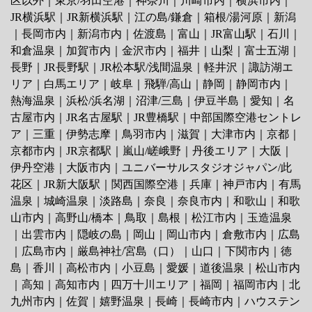
区以外
｜
東京/羽田空港
｜
神奈川
｜
川崎市内
｜
横浜市内
｜
JR横浜駅
｜
JR新横浜駅
｜
江の島/鎌倉
｜
箱根/湯河原
｜
新潟
｜
長岡市内
｜
新潟市内
｜
佐渡島
｜
富山
｜
JR富山駅
｜
石川
｜
和倉温泉
｜
加賀市内
｜
金沢市内
｜
福井
｜
山梨
｜
富士五湖
｜
長野
｜
JR長野駅
｜
JR松本駅/浅間温泉
｜
軽井沢
｜
諏訪湖エ
リア
｜
白馬エリア
｜
岐阜
｜
飛騨/高山
｜
静岡
｜
静岡市内
｜
熱海温泉
｜
浜松/浜名湖
｜
沼津/三島
｜
伊豆半島
｜
愛知
｜
名
古屋市内
｜
JR名古屋駅
｜
JR豊橋駅
｜
中部国際空港セントレ
ア
｜
三重
｜
伊勢志摩
｜
鳥羽市内
｜
滋賀
｜
大津市内
｜
京都
｜
京都市内
｜
JR京都駅
｜
嵐山/嵯峨野
｜
丹後エリア
｜
大阪
｜
伊丹空港
｜
大阪市内
｜
ユニバーサルスタジオジャパン/此
花区
｜
JR新大阪駅
｜
関西国際空港
｜
兵庫
｜
神戸市内
｜
有馬
温泉
｜
城崎温泉
｜
淡路島
｜
奈良
｜
奈良市内
｜
和歌山
｜
和歌
山市内
｜
高野山/橋本
｜
鳥取
｜
島根
｜
松江市内
｜
玉造温泉
｜
出雲市内
｜
隠岐の島
｜
岡山
｜
岡山市内
｜
倉敷市内
｜
広島
｜
広島市内
｜
厳島神社/宮島（口）
｜
山口
｜
下関市内
｜
徳
島
｜
香川
｜
高松市内
｜
小豆島
｜
愛媛
｜
道後温泉
｜
松山市内
｜
高知
｜
高知市内
｜
四万十川エリア
｜
福岡
｜
福岡市内
｜
北
九州市内
｜
佐賀
｜
嬉野温泉
｜
長崎
｜
長崎市内
｜
ハウステン