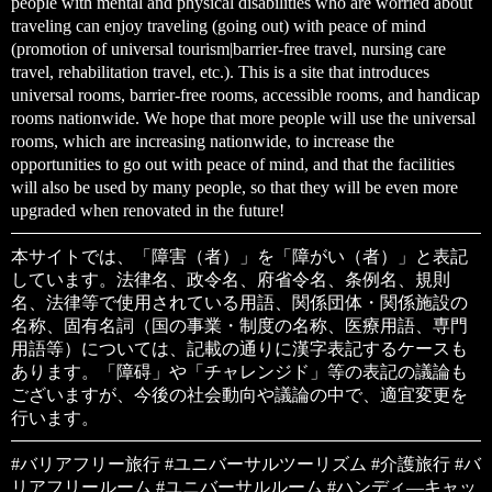
people with mental and physical disabilities who are worried about
traveling can enjoy traveling (going out) with peace of mind
(promotion of universal tourism|barrier-free travel, nursing care
travel, rehabilitation travel, etc.). This is a site that introduces
universal rooms, barrier-free rooms, accessible rooms, and handicap
rooms nationwide. We hope that more people will use the universal
rooms, which are increasing nationwide, to increase the
opportunities to go out with peace of mind, and that the facilities
will also be used by many people, so that they will be even more
upgraded when renovated in the future!
本サイトでは、「障害（者）」を「障がい（者）」と表記
しています。法律名、政令名、府省令名、条例名、規則
名、法律等で使用されている用語、関係団体・関係施設の
名称、固有名詞（国の事業・制度の名称、医療用語、専門
用語等）については、記載の通りに漢字表記するケースも
あります。「障碍」や「チャレンジド」等の表記の議論も
ございますが、今後の社会動向や議論の中で、適宜変更を
行います。
#バリアフリー旅行 #ユニバーサルツーリズム #介護旅行 #バ
リアフリールーム #ユニバーサルルーム #ハンディ―キャッ