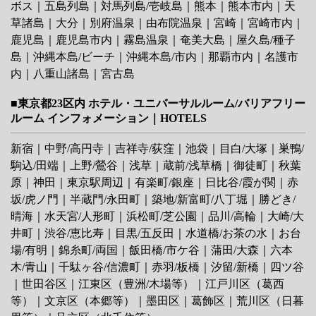
ボス
｜
五島列島
｜
対馬列島/壱岐島
｜
熊本
｜
熊本市内
｜
天
草諸島
｜
大分
｜
別府温泉
｜
由布院温泉
｜
宮崎
｜
宮崎市内
｜
鹿児島
｜
鹿児島市内
｜
霧島温泉
｜
奄美大島
｜
屋久島/種子
島
｜
沖縄本島/ビーチ
｜
沖縄本島/市内
｜
那覇市内
｜
名護市
内
｜
八重山諸島
｜
宮古島
■東京都23区内 ホテル・ユニバーサルルーム/バリアフリー
ルーム インフォメーション｜HOTELS
新宿
｜
中野/高円寺
｜
吉祥寺/荻窪
｜
池袋
｜
目白/大塚
｜
巣鴨/
駒込/田端
｜
上野/鶯谷
｜
浅草
｜
蔵前/浅草橋
｜
御徒町
｜
秋葉
原
｜
神田
｜
東京駅周辺
｜
有楽町/銀座
｜
日比谷/霞が関
｜
赤
坂/虎ノ門
｜
半蔵門/永田町
｜
築地/新富町/八丁堀
｜
勝どき/
晴海
｜
水天宮/人形町
｜
浜松町/芝公園
｜
品川/高輪
｜
大崎/大
井町
｜
渋谷/恵比寿
｜
目黒/五反田
｜
水道橋/お茶の水
｜
お台
場/有明
｜
錦糸町/両国
｜
飯田橋/市ケ谷
｜
蒲田/大森
｜
六本
木/青山
｜
千駄ヶ谷/信濃町
｜
赤羽/板橋
｜
汐留/新橋
｜
四ツ谷
｜
世田谷区
｜
江東区（豊洲/木場等）
｜
江戸川区（葛西
等）
｜
文京区（本郷等）
｜
墨田区
｜
葛飾区
｜
荒川区（日暮