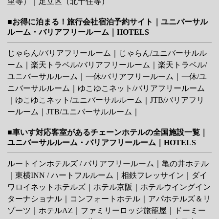
里等）
｜
足立区（北千住等）
■お得に泊まる！旅行会社宿泊予約サイト｜ユニバーサル
ルーム・バリアフリールーム｜HOTELS
じゃらん/バリアフリールーム
｜
じゃらん/ユニバーサルル
ーム
｜
楽天トラベル/バリアフリールーム
｜
楽天トラベル/
ユニバーサルルーム
｜
一休/バリアフリールーム
｜
一休/ユ
ニバーサルルーム
｜
ゆこゆこネット/バリアフリールーム
｜
ゆこゆこネット/ユニバーサルルーム
｜
JTB/バリアフリ
ールーム
｜
JTB/ユニバーサルルーム
｜
■車いす対応客室があるチェーンホテルの全国施設一覧｜
ユニバーサルルーム・バリアフリールーム｜HOTELS
ルートインホテルズ / バリアフリールーム
｜
亀の井ホテル
｜
東横INN
/
ハートフルルーム
｜
相鉄フレッサイン
｜
ダイ
ワロイネットホテルズ
｜
ホテル京阪
｜
ホテルウイングイン
ターナショナル
｜
コンフォートホテル
｜
アパホテルズ＆リ
ゾーツ
｜
ホテルAZ
｜
ファミリーロッジ旅籠屋
｜
ドーミー