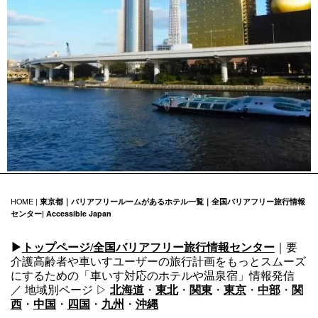
HOME |
東京都｜バリアフリールームがあるホテル一覧｜全国バリアフリー旅行情報
センター| Accessible Japan
▶
トップページ/全国バリアフリー旅行情報センター
｜要
介護高齢者や車いすユーザーの旅行計画をもっとスムーズ
にするための「車いす対応のホテルや温泉宿」情報発信
／ 地域別ページ ▷
北海道
・
東北
・
関東
・
東京
・
中部
・
関
西
・
中国
・
四国
・
九州
・
沖縄