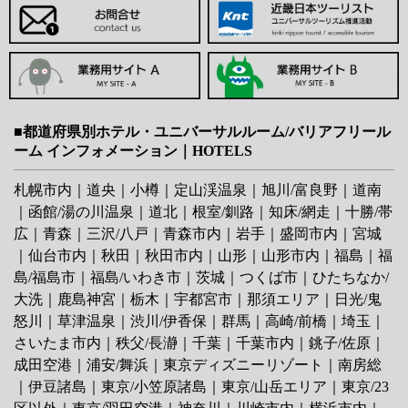
■都道府県別ホテル・ユニバーサルルーム/バリアフリール
ーム インフォメーション｜HOTELS
札幌市内
｜
道央
｜
小樽
｜
定山渓温泉
｜
旭川/富良野
｜
道南
｜
函館/湯の川温泉
｜
道北
｜
根室/釧路
｜
知床/網走
｜
十勝/帯
広
｜
青森
｜
三沢/八戸
｜
青森市内
｜
岩手
｜
盛岡市内
｜
宮城
｜
仙台市内
｜
秋田
｜
秋田市内
｜
山形
｜
山形市内
｜
福島
｜
福
島/福島市
｜
福島/いわき市
｜
茨城
｜
つくば市
｜
ひたちなか/
大洗
｜鹿島神宮｜
栃木
｜
宇都宮市
｜
那須エリア
｜
日光/鬼
怒川
｜
草津温泉
｜
渋川/伊香保
｜
群馬
｜
高崎/前橋
｜
埼玉
｜
さいたま市内
｜
秩父/長瀞
｜
千葉
｜
千葉市内
｜
銚子/佐原
｜
成田空港
｜
浦安/舞浜
｜
東京ディズニーリゾート
｜
南房総
｜
伊豆諸島
｜
東京/小笠原諸島
｜
東京/山岳エリア
｜
東京/23