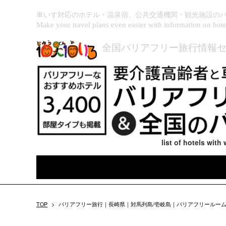
車いす対応のホテル・温泉宿、公共交通機関・観光施設の
Make your travel plans even easier with information on hotels,
全国バリアフリー旅行情報セ
list of hotels wit
TOP
>
バリアフリー旅行｜長崎県｜対馬列島/壱岐島｜バリアフリールームがあるホテル一