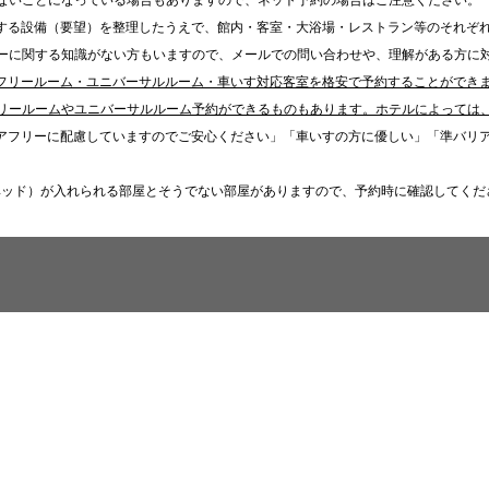
ないことになっている場合もありますので、ネット予約の場合はご注意ください。
する設備（要望）を整理したうえで、館内・客室・大浴場・レストラン等のそれぞ
ーに関する知識がない方もいますので、メールでの問い合わせや、理解がある方に
フリールーム・ユニバーサルルーム・車いす対応客室を格安で予約することができ
リールームやユニバーサルルーム予約ができるものもあります。ホテルによっては
アフリーに配慮していますのでご安心ください」「車いすの方に優しい」「準バリ
ベッド）が入れられる部屋とそうでない部屋がありますので、予約時に確認してくだ