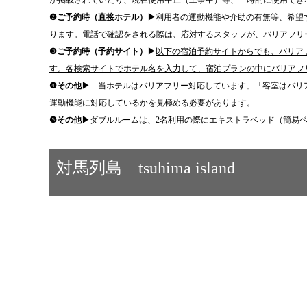
が掲載されていたり、現在使用中止（工事中）等、一時的に使用でき
❷ご予約時（直接ホテル）▶
利用者の運動機能や介助の有無等、希望
ります。電話で確認をされる際は、応対するスタッフが、バリアフリ
❸ご予約時（予約サイト）▶
以下の宿泊予約サイトからでも、バリア
す。各検索サイトでホテル名を入力して、宿泊プランの中にバリアフ
❹その他▶
「当ホテルはバリアフリー対応しています」「客室はバリ
運動機能に対応しているかを見極める必要があります。
❺その他▶
ダブルルームは、2名利用の際にエキストラベッド（簡易
対馬列島 tsuhima island