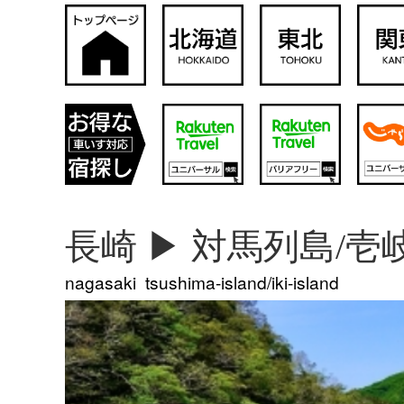
長崎 ▶︎ 対馬列島/壱
nagasaki tsushima-island/iki-island