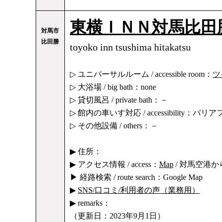
東横ＩＮＮ対馬比田
対馬市
比田勝
toyoko inn tsushima hitakatsu
▷ ユニバーサルルーム / accessible room：
ツ
▷ 大浴場 / big bath：none
▷ 貸切風呂 / private bath：－
▷ 館内の車いす対応 / accessibility：バ
▷ その他設備 / others：－
▶ 住所：
▶ アクセス情報 / access：
Map
/ 対馬空港か
▶ 経路検索 / route search：Google Map
▶
SNS/口コミ/利用者の声（業務用）
▶ remarks：
（更新日：2023年9月1日）