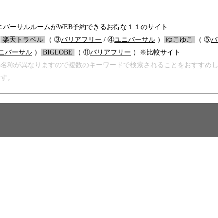
バーサルルームがWEB予約できるお得な１１のサイト
）
/
楽天トラベル
/
（ ③
バリアフリー
/ ④
ユニバーサル
）
/
ゆこゆこ
/
（ ⑤
バ
ニバーサル
）
/
BIGLOBE
/
（ ⑪
バリアフリー
）※比較サイト
の名称が異なりますので複数のキーワードで検索されることをおすすめ
ます。