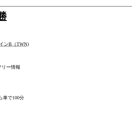
勝
インB（TWN)
リアフリー情報
ら車で100分