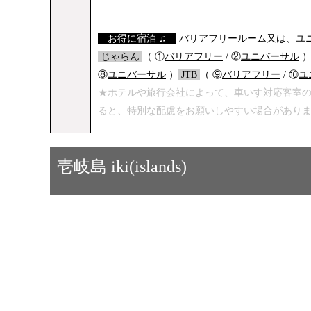
【
お得に宿泊 ♫
】
バリアフリールーム又は、ユニ
/
じゃらん
/
（ ①
バリアフリー
/ ②
ユニバーサル
⑧
ユニバーサル
）
/
JTB
/
（ ⑨
バリアフリー
/ ⑩
ユ
★ホテルや旅行会社によって、車いす対応客室
ると、特別な配慮をお願いしやすい場合があり
壱岐島 iki(islands)