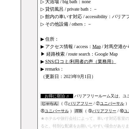
▷ 大浴場 / big bath：none
▷ 貸切風呂 / private bath：－
▷ 館内の車いす対応 / accessibility：バ
▷ その他設備 / others：－
▶ 住所：
▶ アクセス情報 / access：
Map
/ 対馬空港か
▶ 経路検索 / route search：Google Map
▶
SNS/口コミ/利用者の声（業務用）
▶ remarks：
（更新日：2023年9月1日）
【
お得に宿泊 ♫
】
バリアフリールーム又は、ユニ
/
じゃらん
/
（ ①
バリアフリー
/ ②
ユニバーサル
⑧
ユニバーサル
）
/
JTB
/
（ ⑨
バリアフリー
/ ⑩
ユ
★ホテルや旅行会社によって、車いす対応客室
ると、特別な配慮をお願いしやすい場合があり