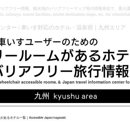
バリアフリー情報、観光地のバリアフリーマップ等の情報発信で、要介
 railways, tourist facilities, tourist destination maps, etc. for wheelchai
ンター / 車いす対応のホテル・温泉宿｜九州エリア
h wheelchair accessible rooms.＆ Japan travel information center fo
覧｜Accessible Japan/nagasaki