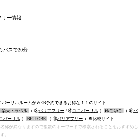
リアフリー情報
らバスで20分
バーサルルームがWEB予約できるお得な１１のサイト
）
/
楽天トラベル
/
（ ③
バリアフリー
/ ④
ユニバーサル
）
/
ゆこゆこ
/
（ ⑤
バ
ニバーサル
）
/
BIGLOBE
/
（ ⑪
バリアフリー
）※比較サイト
の名称が異なりますので複数のキーワードで検索されることをおすすめ
ます。