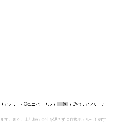
リアフリー
/ ⑥
ユニバーサル
）
/
一休
/
（ ⑦
バリアフリー
/
します。また、上記旅行会社を通さずに直接ホテルへ予約す