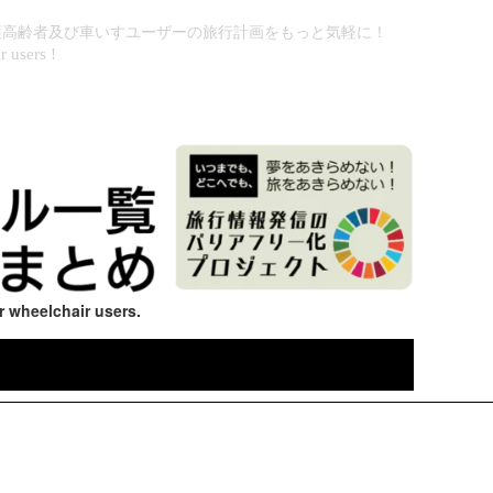
護高齢者及び車いすユーザーの旅行計画をもっと気軽に！
r users !
r wheelchair users.