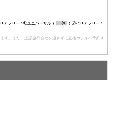
リアフリー
/ ⑥
ユニバーサル
）
/
一休
/
（ ⑦
バリアフリー
/
します。また、上記旅行会社を通さずに直接ホテルへ予約す