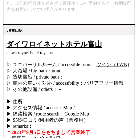
た、上記旅行会社を通さずに直接ホテルへ予約すると、特別な配
慮をお願いしやすい場合があります。
JR富山駅
ダイワロイネットホテル富山
daiwa roynet hotel toyama
▷ ユニバーサルルーム / accessible room：
ツイン（TWN)
▷ 大浴場 / big bath：none
▷ 貸切風呂 / private bath：－
▷ 館内の車いす対応 / accessibility：バリアフリー情報
▷ その他設備 / others：－
▶ 住所：
▶ アクセス情報 / access：
Map
/
▶ 経路検索 / route search：Google Map
▶
SNS/口コミ/利用者の声（業務用）
▶ remarks：
＊2023年9月5日をもちまして営業終了