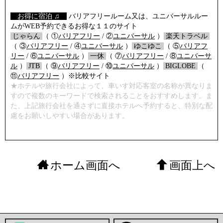
【
お得に宿泊 ♫
】
バリアフリールーム又は、ユニバーサルルー
ムがWEB予約できるお得な１１のサイト
/
じゃらん
/
（ ①
バリアフリー
/ ②
ユニバーサル
）
/
楽天トラベル
/
（ ③
バリアフリー
/ ④
ユニバーサル
）
/
ゆこゆこ
/
（ ⑤
バリアフ
リー
/ ⑥
ユニバーサル
）
/
一休
/
（ ⑦
バリアフリー
/ ⑧
ユニバーサ
ル
）
/
JTB
/
（ ⑨
バリアフリー
/ ⑩
ユニバーサル
）
/
BIGLOBE
/
（
⑪
バリアフリー
）※比較サイト
★ホテルや旅行会社によって、車いす対応客室の名称が異なりま
すので複数のキーワードで検索されることをおすすめします。ま
た、上記旅行会社を通さずに直接ホテルへ予約すると、特別な配
慮をお願いしやすい場合があります。
ホーム画面へ
画面上へ