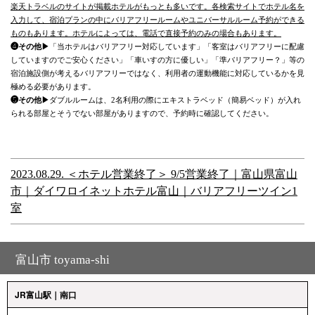
楽天トラベルのサイトが掲載ホテルがもっとも多いです。各検索サイトでホテル名を
入力して、宿泊プランの中にバリアフリールームやユニバーサルルーム予約ができる
ものもあります。ホテルによっては、電話で直接予約のみの場合もあります。
❹その他▶
「当ホテルはバリアフリー対応しています」「客室はバリアフリーに配慮
していますのでご安心ください」「車いすの方に優しい」「準バリアフリー？」等の
宿泊施設側が考えるバリアフリーではなく、利用者の運動機能に対応しているかを見
極める必要があります。
❺その他▶
ダブルルームは、2名利用の際にエキストラベッド（簡易ベッド）が入れ
られる部屋とそうでない部屋がありますので、予約時に確認してください。
2023.08.29. ＜ホテル営業終了＞ 9/5営業終了｜富山県富山
市｜ダイワロイネットホテル富山｜バリアフリーツイン1
室
富山市 toyama-shi
JR富山駅｜南口