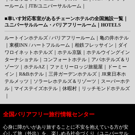
ールーム
｜
JTB/ユニバーサルルーム
｜
■車いす対応客室があるチェーンホテルの全国施設一覧｜
ユニバーサルルーム・バリアフリールーム｜HOTELS
ルートインホテルズ / バリアフリールーム
｜
亀の井ホテル
｜
東横INN
/
ハートフルルーム
｜
相鉄フレッサイン
｜
ダイ
ワロイネットホテルズ
｜
ホテル京阪
｜
ホテルウイングイン
ターナショナル
｜
コンフォートホテル
｜
アパホテルズ＆リ
ゾーツ
｜
ホテルAZ
｜
ファミリーロッジ旅籠屋
｜
ドーミー
イン
｜
R&Bホテル
｜
三井ガーデンホテルズ
｜
JR東日本ホ
テルメッツ
｜
ソラーレホテルズ＆リゾーツ
｜
スーパーホテ
ル
｜
マイステイズホテル
｜
休暇村
｜
リッチモンドホテルズ
｜
全国バリアフリー旅行情報センター
心身に障がいがあり旅することに不安を抱えている方が安
心して旅（外出）を、楽しめる社会づくり（ユニバーサル