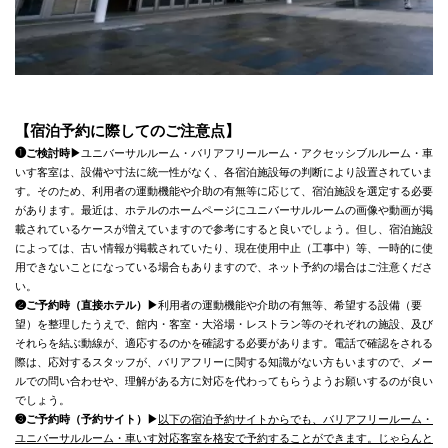
【宿泊予約に際してのご注意点】
❶ご検討時▶
ユニバーサルルーム・バリアフリールーム・アクセッシブルルーム・車
いす客室は、設備や寸法に統一性がなく、各宿泊施設毎の判断により設置されていま
す。そのため、利用者の運動機能や介助の有無等に応じて、宿泊施設を選定する必要
があります。最近は、ホテルのホームページにユニバーサルルームの画像や動画が掲
載されているケースが増えていますので参考にすると良いでしょう。但し、宿泊施設
によっては、古い情報が掲載されていたり、現在使用中止（工事中）等、一時的に使
用できないことになっている場合もありますので、ネット予約の場合はご注意くださ
い。
❷ご予約時（直接ホテル）▶
利用者の運動機能や介助の有無等、希望する設備（要
望）を整理したうえで、館内・客室・大浴場・レストラン等のそれぞれの施設、及び
それらを結ぶ動線が、適応するのかを確認する必要があります。電話で確認をされる
際は、応対するスタッフが、バリアフリーに関する知識がない方もいますので、メー
ルでの問い合わせや、理解がある方に対応を代わってもらうようお願いするのが良い
でしょう。
❸ご予約時（予約サイト）▶
以下の宿泊予約サイトからでも、バリアフリールーム・
ユニバーサルルーム・車いす対応客室を格安で予約することができます。じゃらんと