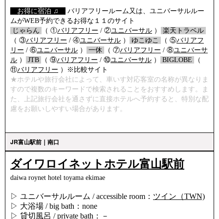
【
お得に宿泊 ♫
】
バリアフリールーム又は、ユニバーサルルー
ムがWEB予約できるお得な１１のサイト
/
じゃらん
/
（ ①
バリアフリー
/ ②
ユニバーサル
）
/
楽天トラベル
/
（ ③
バリアフリー
/ ④
ユニバーサル
）
/
ゆこゆこ
/
（ ⑤
バリアフ
リー
/ ⑥
ユニバーサル
）
/
一休
/
（ ⑦
バリアフリー
/ ⑧
ユニバーサ
ル
）
/
JTB
/
（ ⑨
バリアフリー
/ ⑩
ユニバーサル
）
/
BIGLOBE
/
（
⑪
バリアフリー
）※比較サイト
★ホテルや旅行会社によって、車いす対応客室の名称が異なりま
すので複数のキーワードで検索されることをおすすめします。ま
た、上記旅行会社を通さずに直接ホテルへ予約すると、特別な配
慮をお願いしやすい場合があります。
JR富山駅前｜南口
ダイワロイネットホテル富山駅前
daiwa roynet hotel toyama ekimae
▷ ユニバーサルルーム / accessible room：
ツイン（TWN)
▷ 大浴場 / big bath：none
▷ 貸切風呂 / private bath：－