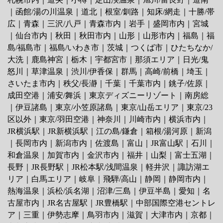
｜
函館/湯の川温泉
｜
道北
｜
根室/釧路
｜
知床/網走
｜
十勝/帯
広
｜
青森
｜
三沢/八戸
｜
青森市内
｜
岩手
｜
盛岡市内
｜
宮城
｜
仙台市内
｜
秋田
｜
秋田市内
｜
山形
｜
山形市内
｜
福島
｜
福
島/福島市
｜
福島/いわき市
｜
茨城
｜
つくば市
｜
ひたちなか/
大洗
｜鹿島神宮｜
栃木
｜
宇都宮市
｜
那須エリア
｜
日光/鬼
怒川
｜
草津温泉
｜
渋川/伊香保
｜
群馬
｜
高崎/前橋
｜
埼玉
｜
さいたま市内
｜
秩父/長瀞
｜
千葉
｜
千葉市内
｜
銚子/佐原
｜
成田空港
｜
浦安/舞浜
｜
東京ディズニーリゾート
｜
南房総
｜
伊豆諸島
｜
東京/小笠原諸島
｜
東京/山岳エリア
｜
東京/23
区以外
｜
東京/羽田空港
｜
神奈川
｜
川崎市内
｜
横浜市内
｜
JR横浜駅
｜
JR新横浜駅
｜
江の島/鎌倉
｜
箱根/湯河原
｜
新潟
｜
長岡市内
｜
新潟市内
｜
佐渡島
｜
富山
｜
JR富山駅
｜
石川
｜
和倉温泉
｜
加賀市内
｜
金沢市内
｜
福井
｜
山梨
｜
富士五湖
｜
長野
｜
JR長野駅
｜
JR松本駅/浅間温泉
｜
軽井沢
｜
諏訪湖エ
リア
｜
白馬エリア
｜
岐阜
｜
飛騨/高山
｜
静岡
｜
静岡市内
｜
熱海温泉
｜
浜松/浜名湖
｜
沼津/三島
｜
伊豆半島
｜
愛知
｜
名
古屋市内
｜
JR名古屋駅
｜
JR豊橋駅
｜
中部国際空港セントレ
ア
｜
三重
｜
伊勢志摩
｜
鳥羽市内
｜
滋賀
｜
大津市内
｜
京都
｜