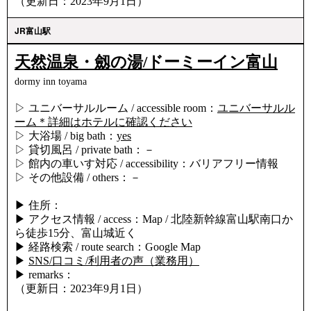
（更新日：2023年9月1日）
JR富山駅
天然温泉・劔の湯/ドーミーイン富山
dormy inn toyama
▷ ユニバーサルルーム / accessible room：
ユニバーサルル
ーム＊詳細はホテルに確認ください
▷ 大浴場 / big bath：
yes
▷ 貸切風呂 / private bath：－
▷ 館内の車いす対応 / accessibility：バリアフリー情報
▷ その他設備 / others：－
▶ 住所：
▶ アクセス情報 / access：
Map
/ 北陸新幹線富山駅南口か
ら徒歩15分、富山城近く
▶ 経路検索 / route search：Google Map
▶
SNS/口コミ/利用者の声（業務用）
▶ remarks：
（更新日：2023年9月1日）