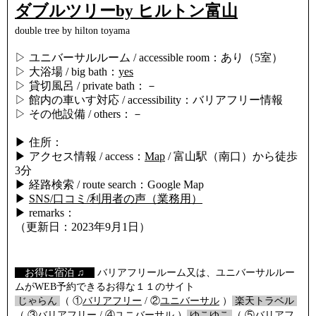
ダブルツリーby ヒルトン富山
double tree by hilton toyama
▷ ユニバーサルルーム / accessible room：あり（5室）
▷ 大浴場 / big bath：
yes
▷ 貸切風呂 / private bath：－
▷ 館内の車いす対応 / accessibility：バリアフリー情報
▷ その他設備 / others：－
▶ 住所：
▶ アクセス情報 / access：
Map
/ 富山駅（南口）から徒歩
3分
▶ 経路検索 / route search：Google Map
▶
SNS/口コミ/利用者の声（業務用）
▶ remarks：
（更新日：2023年9月1日）
【
お得に宿泊 ♫
】
バリアフリールーム又は、ユニバーサルルー
ムがWEB予約できるお得な１１のサイト
/
じゃらん
/
（ ①
バリアフリー
/ ②
ユニバーサル
）
/
楽天トラベル
/
（ ③
バリアフリー
/ ④
ユニバーサル
）
/
ゆこゆこ
/
（ ⑤
バリアフ