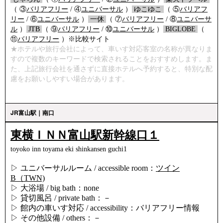
（ ③
バリアフリー
/ ④
ユニバーサル
）
/
ゆこゆこ
/
（ ⑤
バリアフ
リー
/ ⑥
ユニバーサル
）
/
一休
/
（ ⑦
バリアフリー
/ ⑧
ユニバーサ
ル
）
/
JTB
/
（ ⑨
バリアフリー
/ ⑩
ユニバーサル
）
/
BIGLOBE
/
（
⑪
バリアフリー
）※比較サイト
★ホテルや旅行会社によって、車いす対応客室の名称が異なりま
すので複数のキーワードで検索されることをおすすめします。ま
た、上記旅行会社を通さずに直接ホテルへ予約すると、特別な配
慮をお願いしやすい場合があります。
JR富山駅｜南口
東横ＩＮＮ富山駅新幹線口１
toyoko inn toyama eki shinkansen guchi1
▷ ユニバーサルルーム / accessible room：
ツイン
B（TWN)
▷ 大浴場 / big bath：none
▷ 貸切風呂 / private bath：－
▷ 館内の車いす対応 / accessibility：バリアフリー情報
▷ その他設備 / others：－