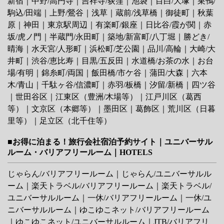
新宿
｜
中野/高円寺
｜
吉祥寺/荻窪
｜
池袋
｜
目白/大塚
｜
巣鴨/
駒込/田端
｜
上野/鶯谷
｜
浅草
｜
蔵前/浅草橋
｜
御徒町
｜
秋葉
原
｜
神田
｜
東京駅周辺
｜
有楽町/銀座
｜
日比谷/霞が関
｜
赤
坂/虎ノ門
｜
半蔵門/永田町
｜
築地/新富町/八丁堀
｜
勝どき/
晴海
｜
水天宮/人形町
｜
浜松町/芝公園
｜
品川/高輪
｜
大崎/大
井町
｜
渋谷/恵比寿
｜
目黒/五反田
｜
水道橋/お茶の水
｜
お台
場/有明
｜
錦糸町/両国
｜
飯田橋/市ケ谷
｜
蒲田/大森
｜
六本
木/青山
｜
千駄ヶ谷/信濃町
｜
赤羽/板橋
｜
汐留/新橋
｜
四ツ谷
｜
世田谷区
｜
江東区（豊洲/木場等）
｜
江戸川区（葛西
等）
｜
文京区（本郷等）
｜
墨田区
｜
葛飾区
｜
荒川区（日暮
里等）
｜
足立区（北千住等）
■お得に泊まる！旅行会社宿泊予約サイト｜ユニバーサル
ルーム・バリアフリールーム｜HOTELS
じゃらん/バリアフリールーム
｜
じゃらん/ユニバーサルル
ーム
｜
楽天トラベル/バリアフリールーム
｜
楽天トラベル/
ユニバーサルルーム
｜
一休/バリアフリールーム
｜
一休/ユ
ニバーサルルーム
｜
ゆこゆこネット/バリアフリールーム
｜
ゆこゆこネット/ユニバーサルルーム
｜
JTB/バリアフリ