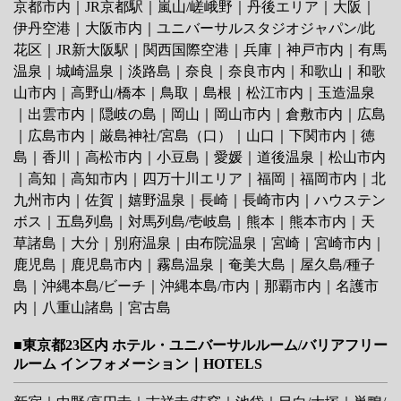
京都市内
｜
JR京都駅
｜
嵐山/嵯峨野
｜
丹後エリア
｜
大阪
｜
伊丹空港
｜
大阪市内
｜
ユニバーサルスタジオジャパン/此
花区
｜
JR新大阪駅
｜
関西国際空港
｜
兵庫
｜
神戸市内
｜
有馬
温泉
｜
城崎温泉
｜
淡路島
｜
奈良
｜
奈良市内
｜
和歌山
｜
和歌
山市内
｜
高野山/橋本
｜
鳥取
｜
島根
｜
松江市内
｜
玉造温泉
｜
出雲市内
｜
隠岐の島
｜
岡山
｜
岡山市内
｜
倉敷市内
｜
広島
｜
広島市内
｜
厳島神社/宮島（口）
｜
山口
｜
下関市内
｜
徳
島
｜
香川
｜
高松市内
｜
小豆島
｜
愛媛
｜
道後温泉
｜
松山市内
｜
高知
｜
高知市内
｜
四万十川エリア
｜
福岡
｜
福岡市内
｜
北
九州市内
｜
佐賀
｜
嬉野温泉
｜
長崎
｜
長崎市内
｜
ハウステン
ボス
｜
五島列島
｜
対馬列島/壱岐島
｜
熊本
｜
熊本市内
｜
天
草諸島
｜
大分
｜
別府温泉
｜
由布院温泉
｜
宮崎
｜
宮崎市内
｜
鹿児島
｜
鹿児島市内
｜
霧島温泉
｜
奄美大島
｜
屋久島/種子
島
｜
沖縄本島/ビーチ
｜
沖縄本島/市内
｜
那覇市内
｜
名護市
内
｜
八重山諸島
｜
宮古島
■東京都23区内 ホテル・ユニバーサルルーム/バリアフリー
ルーム インフォメーション｜HOTELS