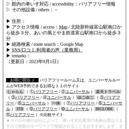
▷ 館内の車いす対応 / accessibility：バリアフリー情報
▷ その他設備 / others：－
▶ 住所：
▶ アクセス情報 / access：
Map
/ 北陸新幹線富山駅南口か
ら徒歩３分、あいの風とやま鉄道富山駅南口から徒歩３
分
▶ 経路検索 / route search：Google Map
▶
SNS/口コミ/利用者の声（業務用）
▶ remarks：
（更新日：2023年9月1日）
【
お得に宿泊 ♫
】
バリアフリールーム又は、ユニバーサルルー
ムがWEB予約できるお得な１１のサイト
/
じゃらん
/
（ ①
バリアフリー
/ ②
ユニバーサル
）
/
楽天トラベル
/
（ ③
バリアフリー
/ ④
ユニバーサル
）
/
ゆこゆこ
/
（ ⑤
バリアフ
リー
/ ⑥
ユニバーサル
）
/
一休
/
（ ⑦
バリアフリー
/ ⑧
ユニバーサ
ル
）
/
JTB
/
（ ⑨
バリアフリー
/ ⑩
ユニバーサル
）
/
BIGLOBE
/
（
⑪
バリアフリー
）※比較サイト
★ホテルや旅行会社によって、車いす対応客室の名称が異なりま
すので複数のキーワードで検索されることをおすすめします。ま