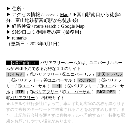
▶ 住所：
▶ アクセス情報 / access：
Map
/ JR富山駅南口から徒歩5
分、富山地鉄新富町駅から徒歩3分
▶ 経路検索 / route search：Google Map
▶
SNS/口コミ/利用者の声（業務用）
▶ remarks：
（更新日：2023年9月1日）
【
お得に宿泊 ♫
】
バリアフリールーム又は、ユニバーサルルー
ムがWEB予約できるお得な１１のサイト
/
じゃらん
/
（ ①
バリアフリー
/ ②
ユニバーサル
）
/
楽天トラベル
/
（ ③
バリアフリー
/ ④
ユニバーサル
）
/
ゆこゆこ
/
（ ⑤
バリアフ
リー
/ ⑥
ユニバーサル
）
/
一休
/
（ ⑦
バリアフリー
/ ⑧
ユニバーサ
ル
）
/
JTB
/
（ ⑨
バリアフリー
/ ⑩
ユニバーサル
）
/
BIGLOBE
/
（
⑪
バリアフリー
）※比較サイト
★ホテルや旅行会社によって、車いす対応客室の名称が異なりま
すので複数のキーワードで検索されることをおすすめします。ま
た、上記旅行会社を通さずに直接ホテルへ予約すると、特別な配
慮をお願いしやすい場合があります。