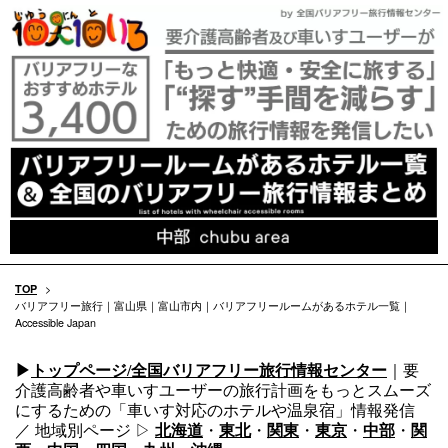
TOP
>
バリアフリー旅行｜富山県｜富山市内｜バリアフリールームがあるホテル一覧｜
Accessible Japan
▶
トップページ/全国バリアフリー旅行情報センター
｜要
介護高齢者や車いすユーザーの旅行計画をもっとスムーズ
にするための「車いす対応のホテルや温泉宿」情報発信
／ 地域別ページ ▷
北海道
・
東北
・
関東
・
東京
・
中部
・
関