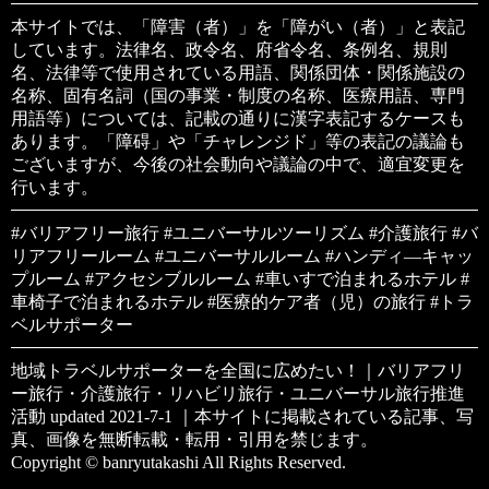
本サイトでは、「障害（者）」を「障がい（者）」と表記
しています。法律名、政令名、府省令名、条例名、規則
名、法律等で使用されている用語、関係団体・関係施設の
名称、固有名詞（国の事業・制度の名称、医療用語、専門
用語等）については、記載の通りに漢字表記するケースも
あります。「障碍」や「チャレンジド」等の表記の議論も
ございますが、今後の社会動向や議論の中で、適宜変更を
行います。
#バリアフリー旅行 #ユニバーサルツーリズム #介護旅行 #バ
リアフリールーム #ユニバーサルルーム #ハンディ―キャッ
プルーム #アクセシブルルーム #車いすで泊まれるホテル #
車椅子で泊まれるホテル #医療的ケア者（児）の旅行 #トラ
ベルサポーター
地域トラベルサポーターを全国に広めたい！｜バリアフリ
ー旅行・介護旅行・リハビリ旅行・ユニバーサル旅行推進
活動 updated 2021-7-1 ｜本サイトに掲載されている記事、写
真、画像を無断転載・転用・引用を禁じます。
Copyright © banryutakashi All Rights Reserved.