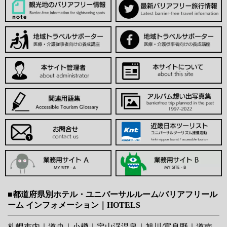
■都道府県別ホテル・ユニバーサルルーム/バリアフリール
ーム インフォメーション｜HOTELS
札幌市内
｜
道央
｜
小樽
｜
定山渓温泉
｜
旭川/富良野
｜
道南