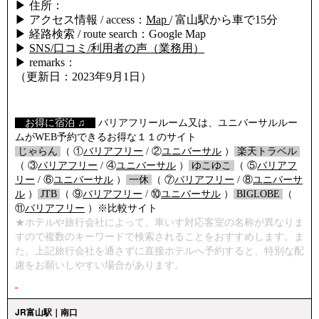
▶ 住所：
▶ アクセス情報 / access：
Map
/ 富山駅から車で15分
▶ 経路検索 / route search：Google Map
▶
SNS/口コミ/利用者の声（業務用）
▶ remarks：
（更新日：2023年9月1日）
【
お得に宿泊 ♫
】
バリアフリールーム又は、ユニバーサルルー
ムがWEB予約できるお得な１１のサイト
/
じゃらん
/
（ ①
バリアフリー
/ ②
ユニバーサル
）
/
楽天トラベル
/
（ ③
バリアフリー
/ ④
ユニバーサル
）
/
ゆこゆこ
/
（ ⑤
バリアフ
リー
/ ⑥
ユニバーサル
）
/
一休
/
（ ⑦
バリアフリー
/ ⑧
ユニバーサ
ル
）
/
JTB
/
（ ⑨
バリアフリー
/ ⑩
ユニバーサル
）
/
BIGLOBE
/
（
⑪
バリアフリー
）※比較サイト
★ホテルや旅行会社によって、車いす対応客室の名称が異なりま
すので複数のキーワードで検索されることをおすすめします。ま
た、上記旅行会社を通さずに直接ホテルへ予約すると、特別な配
慮をお願いしやすい場合があります。
JR富山駅｜南口