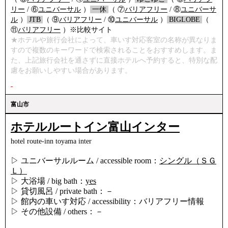
リー
/ ⑥
ユニバーサル
）
/
一休
/
（ ⑦
バリアフリー
/ ⑧
ユニバーサ
ル
）
/
JTB
/
（ ⑨
バリアフリー
/ ⑩
ユニバーサル
）
/
BIGLOBE
/
（
⑪
バリアフリー
）※比較サイト
★ホテルや旅行会社によって、車いす対応客室の名称が異なりま
すので複数のキーワードで検索されることをおすすめします。ま
た、上記旅行会社を通さずに直接ホテルへ予約すると、特別な配
慮をお願いしやすい場合があります。
富山市
ホテルルートイン富山インター
hotel route-inn toyama inter
▷ ユニバーサルルーム / accessible room：
シングル（ＳＧ
Ｌ）
▷ 大浴場 / big bath：
yes
▷ 貸切風呂 / private bath：－
▷ 館内の車いす対応 / accessibility：バリアフリー情報
▷ その他設備 / others：－