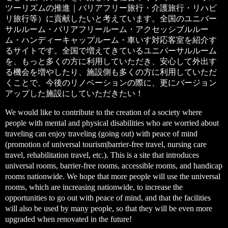
ツーリズムの推進｜バリアフリー旅行・介護旅行・リハビ
リ旅行等）に貢献したいと考えています。全国のユニバー
サルルーム・バリアフリールーム・アクセッシブルルー
ム・ハンディーキャップルーム・車いす対応客室を紹介す
るサイトです。全国で増えてきているユニバーサルルーム
を、もっと多くの方に利用していただき、安心して外出す
る機会を増やしたり、施設側も多くの方に利用していただ
くことで、今後のリノベーションの際に、更にバージョン
アップした施設にしていただきたい！
We would like to contribute to the creation of a society where
people with mental and physical disabilities who are worried about
traveling can enjoy traveling (going out) with peace of mind
(promotion of universal tourism|barrier-free travel, nursing care
travel, rehabilitation travel, etc.). This is a site that introduces
universal rooms, barrier-free rooms, accessible rooms, and handicap
rooms nationwide. We hope that more people will use the universal
rooms, which are increasing nationwide, to increase the
opportunities to go out with peace of mind, and that the facilities
will also be used by many people, so that they will be even more
upgraded when renovated in the future!