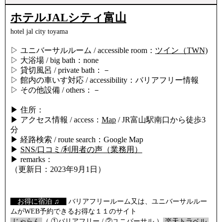
ホテルJALシティ富山
hotel jal city toyama
▷ ユニバーサルルーム / accessible room：
ツイン（TWN)
▷ 大浴場 / big bath：none
▷ 貸切風呂 / private bath：－
▷ 館内の車いす対応 / accessibility：バリアフリー情報
▷ その他設備 / others：－
▶ 住所：
▶ アクセス情報 / access：
Map
/ JR富山駅南口から徒歩3
分
▶ 経路検索 / route search：Google Map
▶
SNS/口コミ/利用者の声（業務用）
▶ remarks：
（更新日：2023年9月1日）
【
お得に宿泊 ♫
】
バリアフリールーム又は、ユニバーサルルー
ムがWEB予約できるお得な１１のサイト
/
じゃらん
/
（ ①
バリアフリー
/ ②
ユニバーサル
）
/
楽天トラベル
/