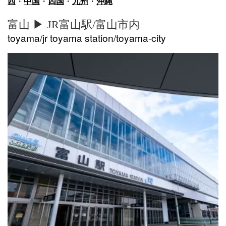
西
・
中国
・
四国
・
九州
・
沖縄
富山 ▶︎ JR富山駅/富山市内
toyama/jr toyama station/toyama-city